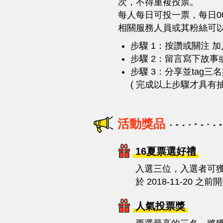
次，不得重複投票。
每人每日可投一票，每日00
相關服務人員或其粉絲可
步驟 1：按讚或關注 加
步驟 2：留言寫下故事
步驟 3：分享並tag
( 完成以上步驟才具有
活動獎品
16夏票選好禮
入選三位，入選者可獲頒獎
於 2018-11-20 之前
人氣投票獎