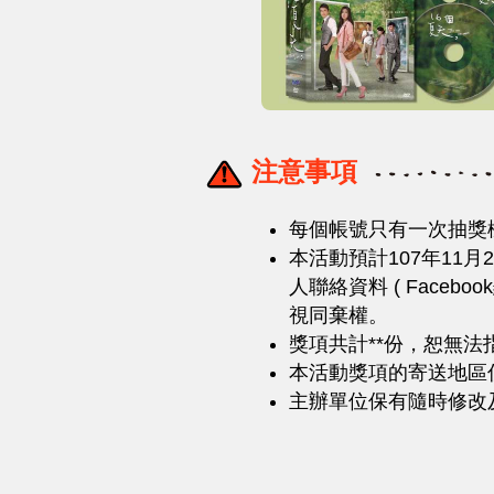
注意事項
每個帳號只有一次抽獎
本活動預計107年11
人聯絡資料 ( Fac
視同棄權。
獎項共計**份，恕無法
本活動獎項的寄送地區
主辦單位保有隨時修改