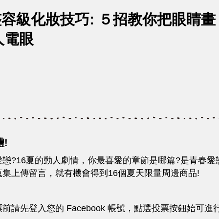
- 整容級化妝技巧: ５招教你把眼睛畫
人電眼
!
戀?16夏的動人劇情，你最喜愛的章節是哪篇?是青春
集上傳留言，就有機會得到16個夏天限量周邊商品!
前請先登入您的 Facebook 帳號，點選投票按鈕始可