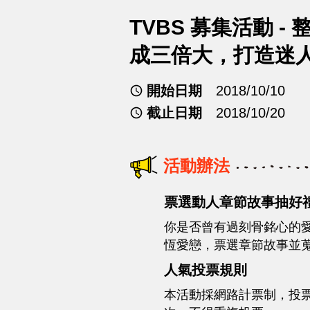
TVBS 募集活動 
成三倍大，打造迷
開始日期
2018/10/10
截止日期
2018/10/20
活動辦法
票選動人章節故事抽好禮
你是否曾有過刻骨銘心的愛
恆愛戀，票選章節故事並蒐
人氣投票規則
本活動採網路計票制，投票